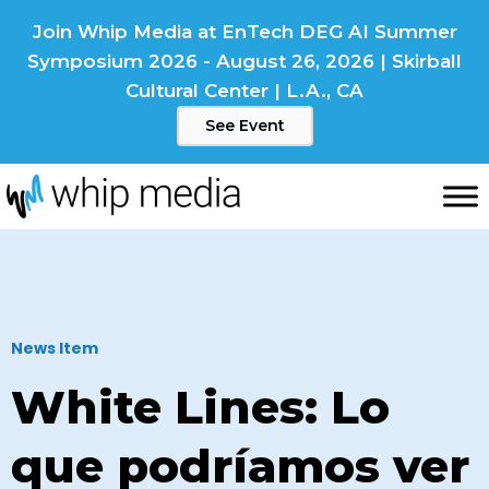
Skip
Join Whip Media at EnTech DEG AI Summer
to
Symposium 2026 - August 26, 2026 | Skirball
content
Cultural Center | L.A., CA
See Event
News Item
White Lines: Lo
que podríamos ver